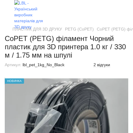
ПЛАСТИК ДЛЯ 3D ДРУКУ
PETG (CoPET)
CoPET (PETG) філа
CoPET (PETG) філамент Чорний
пластик для 3D принтера 1.0 кг / 330
м / 1.75 мм на шпулі
Артикул:
lbl_pet_1kg_No_Black
2 відгуки
НОВИНКА