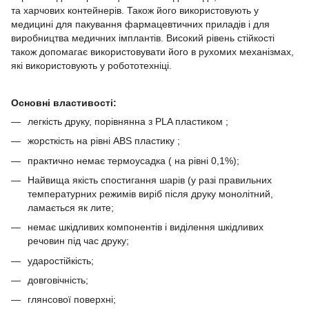
та харчових контейнерів. Також його використовують у
медицині для пакування фармацевтичних приладів і для
виробництва медичних імплантів. Високий рівень стійкості
також допомагає використовувати його в рухомих механізмах,
які використовують у робототехніці.
Основні властивості:
легкість друку, порівнянна з PLA пластиком ;
жорсткість на рівні ABS пластику ;
практично немає термоусадка ( на рівні 0,1%);
Найвища якість спостигання шарів (у разі правильних
температурних режимів виріб після друку монолітний,
ламається як лите;
немає шкідливих компонентів і виділення шкідливих
речовин під час друку;
ударостійкість;
довговічність;
глянсової поверхні;