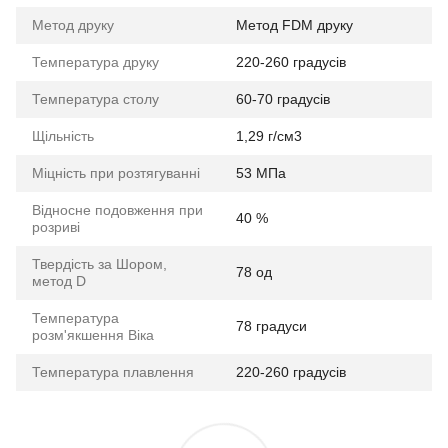
Метод друку
Метод FDM друку
Температура друку
220-260 градусів
Температура столу
60-70 градусів
Щільність
1,29 г/см3
Міцність при розтягуванні
53 МПа
Відносне подовження при
40 %
розриві
Твердість за Шором,
78 од
метод D
Температура
78 градуси
розм'якшення Віка
Температура плавлення
220-260 градусів