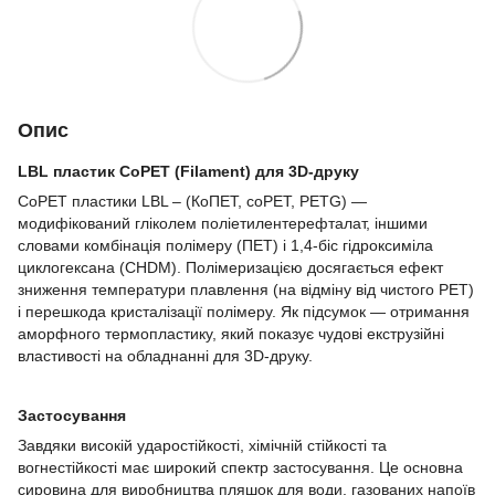
Опис
LBL пластик CoPET (Filament) для 3D-друку
CoPET пластики LBL – (КоПЕТ, coPET, PETG) —
модифікований гліколем поліетилентерефталат, іншими
словами комбінація полімеру (ПЕТ) і 1,4-біс гідроксиміла
циклогексана (CHDM). Полімеризацією досягається ефект
зниження температури плавлення (на відміну від чистого PET)
і перешкода кристалізації полімеру. Як підсумок — отримання
аморфного термопластику, який показує чудові екструзійні
властивості на обладнанні для 3D-друку.
Застосування
Завдяки високій ударостійкості, хімічній стійкості та
вогнестійкості має широкий спектр застосування. Це основна
сировина для виробництва пляшок для води, газованих напоїв