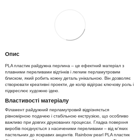
Опис
PLA пластик райдужна перлина – це ефектний матеріал з
плавними переливами відтінків і легким перламутровим
блиском, який робить кожну деталь унікальною. Він дозволяє
створювати креативні проекти, де колір відіграє ключову роль і
підкреслює художню ідею.
Властивості матеріалу
Філамент райдужний перламутровий відрізняється
рівномірною подачею і стабільною екструзією, що особливо
важливо при довгих друкованих процесах. Гладка поверхня
виробів поєднується з насиченими переливами – від м'яких
пастельних до яскравих акцентів. Rainbow pearl PLA пластик