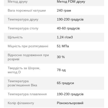
Метод друку
Метод FDM друку
Вага порожньої катушки
240 грам
Температура друку
190-230 градусів
Температура столу
40-60 градусів
Щільність
1,24 г/см3
Міцність при розтягуванні
51 МПа
Відносне подовження при
30 %
розриві
Твердість за Шором,
78 од
метод D
Температура
65 градуси
розм'якшення Віка
Температура плавлення
190-230 градусів
Колір філаменту
Різнокольоровий