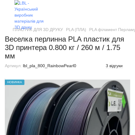
ПЛАСТИК ДЛЯ 3D ДРУКУ
PLA (ПЛА)
PLA філамент Перламут
Веселка перлинна PLA пластик для
3D принтера 0.800 кг / 260 м / 1.75
мм
Артикул:
lbl_pla_800_RainbowPearl0
3 відгуки
НОВИНКА