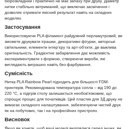
біорозкладний і практично не має запаху при друку. Діаметр
нитки стабільно витриманий, що виключає засмічення і
дозволяє отримати якісний результат навіть на складних
моделях.
Застосування
Використовуючи PLA філамент райдужний перламутровий, ви
зможете друкувати іграшки, декоративні фігурки, авторські
світильники, елементи інтер'єру та арт-об'єкти, де важлива
оригінальність. Градієнтне забарвлення дає можливість
експериментувати з формою, створюючи вироби, які
виглядають виграшно навіть без фарбування.
Сумісність
Нитка PLA Rainbow Pearl підходить для більшості FDM-
принтерів. Рекомендована температура сопла – від 190 до
220 °C, а підігрів столу залишається необов'язковим, що
спрощує процес для початківців. Цей пластик для 3Д друку не
вимагає складного налаштування, забезпечуючи чистий друк
як на побутових, так і на професійних пристроях.
Висновок
Якщо ви хочете, щоб ваші моделі виділялися серед інших, ви