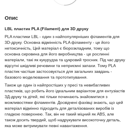
Опис
LBL пластик PLA (Filament) для 3D друку
PLA пластики LBL - один з найпопулярніших філаментів для
3D-друку. Основна відмінність PLA філаменту - це його
нетоксичність, Цей матеріал є біорозкладним, тому що
основна сировина для його виробництва - це рослинні
матеріали, такі як кукурудза та цукровий тросник. Під час друку
відсутні шкідливі речовини та неприємні запахи. Тому PLA
пластик частіше застосовується для загальних завдань -
базового моделювання та прототипування.
Також це один із найпростіших у пресі та невибагливих
пластиків, що робить його ідеальним варіантом для ентузіастів
3Д-друку та дітей, які тільки починають знайомитися з
можливостями філаментів. Досвідчені фахівці знають, що цей
матеріал відмінно підходить для деталізованих виробів із
гладкою поверхнею. Так, він не такий міцний як ABS, але
також досить твердий, щоб надрукувати високоточну деталь,
яка може витримувати певні навантаження.