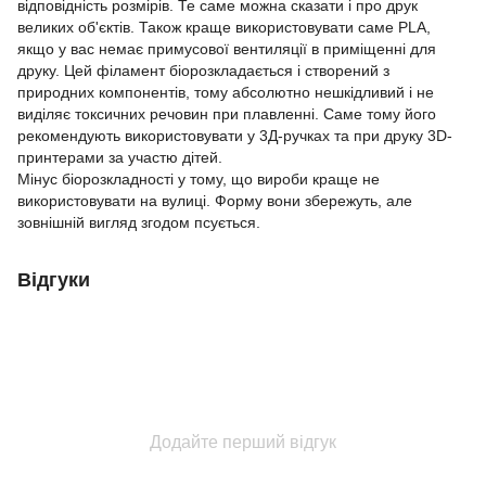
відповідність розмірів. Те саме можна сказати і про друк
великих об'єктів. Також краще використовувати саме PLA,
якщо у вас немає примусової вентиляції в приміщенні для
друку. Цей філамент біорозкладається і створений з
природних компонентів, тому абсолютно нешкідливий і не
виділяє токсичних речовин при плавленні. Саме тому його
рекомендують використовувати у 3Д-ручках та при друку 3D-
принтерами за участю дітей.
Мінус біорозкладності у тому, що вироби краще не
використовувати на вулиці. Форму вони збережуть, але
зовнішній вигляд згодом псується.
Відгуки
Додайте перший відгук