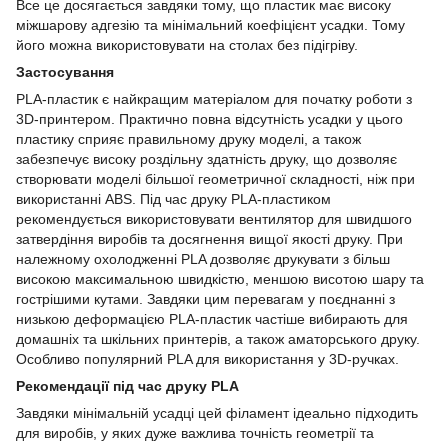
Все це досягається завдяки тому, що пластик має високу
міжшарову адгезію та мінімальний коефіцієнт усадки. Тому
його можна використовувати на столах без підігріву.
Застосування
PLA-пластик є найкращим матеріалом для початку роботи з
3D-принтером. Практично повна відсутність усадки у цього
пластику сприяє правильному друку моделі, а також
забезпечує високу роздільну здатність друку, що дозволяє
створювати моделі більшої геометричної складності, ніж при
використанні ABS. Під час друку PLA-пластиком
рекомендується використовувати вентилятор для швидшого
затвердіння виробів та досягнення вищої якості друку. При
належному охолодженні PLA дозволяє друкувати з більш
високою максимальною швидкістю, меншою висотою шару та
гострішими кутами. Завдяки цим перевагам у поєднанні з
низькою деформацією PLA-пластик частіше вибирають для
домашніх та шкільних принтерів, а також аматорського друку.
Особливо популярний PLA для використання у 3D-ручках.
Рекомендації під час друку PLA
Завдяки мінімальній усадці цей філамент ідеально підходить
для виробів, у яких дуже важлива точність геометрії та