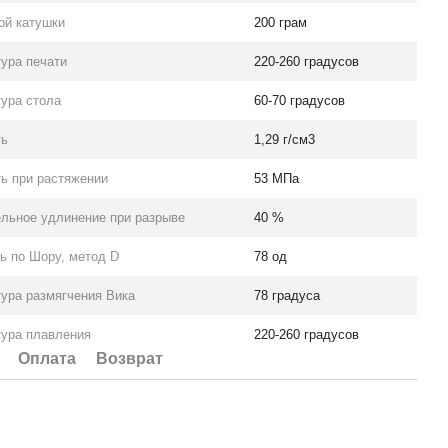
ой катушки
200 грам
ура печати
220-260 градусов
ура стола
60-70 градусов
ть
1,29 г/см3
ь при растяжении
53 МПа
льное удлинение при разрыве
40 %
ь по Шору, метод D
78 од
ура размягчения Вика
78 градуса
тура плавления
220-260 градусов
Оплата
Возврат