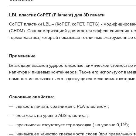
LBL пластик CoPET (Filament) для 3D печати
CoPET пластики LBL – (КоПЕТ, coPET, PETG) - модифицирован
(CHDM). Сополемеризацией достигается эффект снижения темп
термопластика, который показывает отличные экструзионные с
Применение
Благодаря высокой ударостойкостью, химической стойкостью 
напитков и пищевых контейнеров. Также его используют в ме
помогает использовать его в движущихся механизмах которые 
Основные свойства:
легкость печати, сравнимая с PLA пластиком ;
жесткость на уровне ABS пластика ;
практически отсутствует термоусадка ( на уровне 0,1%);
наивысшее качество спекаемости слоев (при правильных т