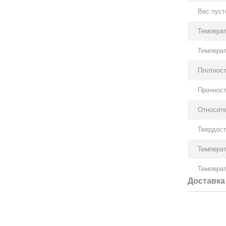
Вес пуст
Температ
Температ
Плотнос
Прочност
Относите
Твердост
Температ
Темпера
Доставка