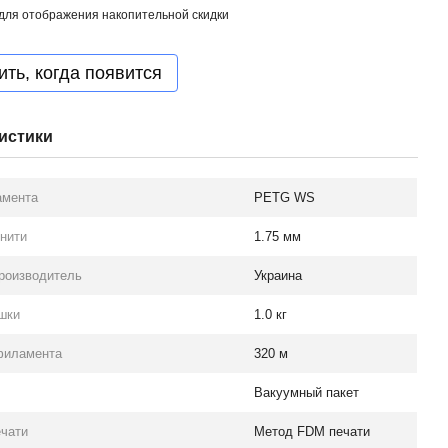
для отображения накопительной скидки
ть, когда появится
истики
амента
PETG WS
нити
1.75 мм
роизводитель
Украина
шки
1.0 кг
филамента
320 м
Вакуумный пакет
ечати
Метод FDM печати