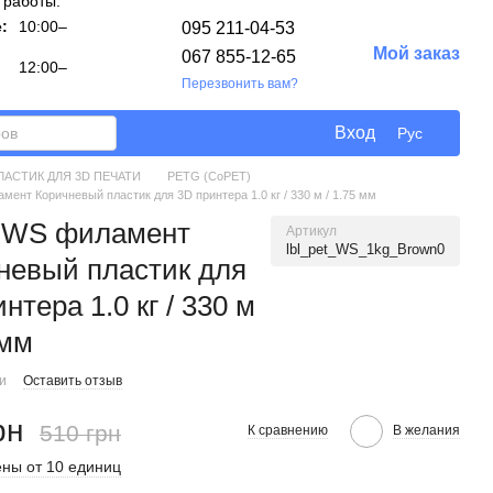
 работы:
:
10:00–
095 211-04-53
Мой заказ
067 855-12-65
12:00–
Перезвонить вам?
Вход
Рус
ЛАСТИК ДЛЯ 3D ПЕЧАТИ
PETG (CoPET)
ент Коричневый пластик для 3D принтера 1.0 кг / 330 м / 1.75 мм
 WS филамент
Артикул
lbl_pet_WS_1kg_Brown0
невый пластик для
нтера 1.0 кг / 330 м
 мм
ии
Оставить отзыв
рн
510 грн
К сравнению
В желания
ны от 10 единиц