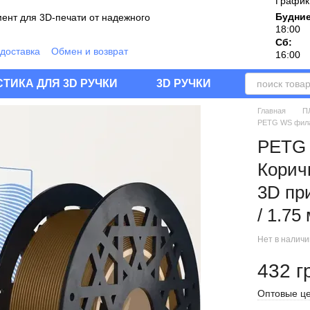
График
Будние
ент для 3D-печати от надежного
18:00
Сб:
 доставка
Обмен и возврат
16:00
дукции
шение
Блог
Отзывы о магазине
ТИКА ДЛЯ 3D РУЧКИ
3D РУЧКИ
Главная
П
PETG WS филам
PETG
Корич
3D при
/ 1.75
Нет в налич
432 г
Оптовые це