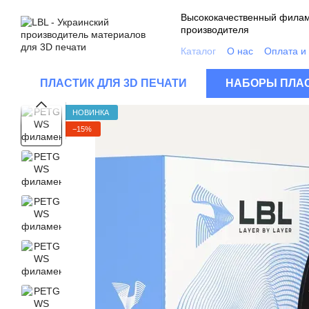
Перейти к основному контенту
Высококачественный филам
производителя
Каталог
О нас
Оплата и
Контакты
Качество про
Пользовательское согла
ПЛАСТИК ДЛЯ 3D ПЕЧАТИ
НАБОРЫ ПЛАС
FAQ
НОВИНКА
−15%