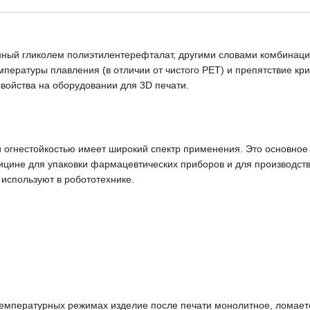
ный гликолем полиэтилентерефталат, другими словами комбинация
ературы плавления (в отличии от чистого PET) и препятствие кри
войства на оборудовании для 3D печати.
и огнестойкостью имеет широкий спектр применения. Это основное
дицине для упаковки фармацевтических приборов и для производств
используют в робототехнике.
емпературных режимах изделие после печати монолитное, ломаетс