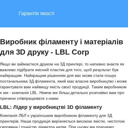
Гарантія якості
Виробник філаменту і матеріалів
для 3D друку - LBL Corp
Якщо ви займаєтеся друком на 3Д принтері, то напевно знаєте як
важливо підібрати якісний пластик для того, щоб результат був
найкращим. Найкращим рішенням для вас може стати пошук
постачальника 3Д філамента, який має власне виробництво і може
гарантувати вам найвищу якість своєї продукції. Таким виробником
є ми - компанія LBL. Нижче ми більш детально розповімо вам про
причини співпрацювати з нами.
LBL: Лідер у виробництві 3D філаменту
Компанія ЛБЛ є українським виробником філаменту для 3Д
принтерів. Наша продукція вирізняється високою якістю, чистотою
сировини і точністю діаметра нитки. При цьому ми прагнемо