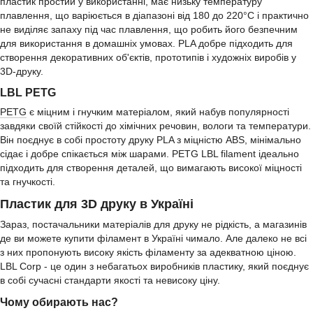
пластик простий у використанні, має низьку температуру
плавлення, що варіюється в діапазоні від 180 до 220°C і практично
не виділяє запаху під час плавлення, що робить його безпечним
для використання в домашніх умовах. PLA добре підходить для
створення декоративних об'єктів, прототипів і художніх виробів у
3D-друку.
LBL PETG
PETG
є міцним і гнучким матеріалом, який набув популярності
завдяки своїй стійкості до хімічних речовин, вологи та температури.
Він поєднує в собі простоту друку PLA з міцністю ABS, мінімально
сідає і добре спікається між шарами. PETG LBL filament ідеально
підходить для створення деталей, що вимагають високої міцності
та гнучкості.
Пластик для 3D друку в Україні
Зараз, постачальники матеріалів для друку не рідкість, а магазинів
де ви можете купити філамент в Україні чимало. Але далеко не всі
з них пропонують високу якість філаменту за адекватною ціною.
LBL Corp - це один з небагатьох виробників пластику, який поєднує
в собі сучасні стандарти якості та невисоку ціну.
Чому обирають нас?