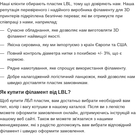
Наші клієнти обирають пластик LBL, тому що довіряють нам. Наша
репутація перевіреного і надійного виробника філаменту для 3D
принтерів підкріплена безліччю переваг, які ви отримуєте при
співпраці з нами, наприклад:
Сучасне обладнання, яке дозволяє нам виготовляти 3D
філамент найвищої якості.
Якісна сировина, яку ми імпортуємо з країн Європи та США.
Повний контроль діаметра нитки з похибкою +/- 3%, що є
нормою.
Рядне намотування, яке спрощує використання філаменту.
Добре налагоджений логістичний ланцюжок, який дозволяє нам
швидко доставляти пластик замовникам.
Як купити філамент від LBL?
Щоб купити ЛБЛ пластик, вам достатньо вибрати необхідний вам
тип, колір і вагу котушки в нашому каталозі. Після ви з легкістю
можете оформити замовлення онлайн, дотримуючись інструкцій на
нашому веб сайті. Також ви можете зв'язатися з нашими
менеджерами, які з радістю допоможуть вам вибрати відповідний
філамент і швидко оформити замовлення.