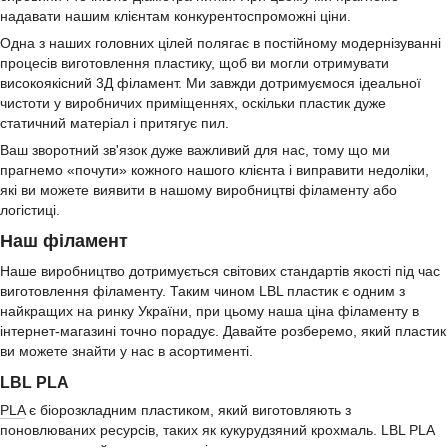
надавати нашим клієнтам конкурентоспроможні ціни.
Одна з наших головних цілей полягає в постійному модернізуванні
процесів виготовлення пластику, щоб ви могли отримувати
високоякісний 3Д філамент. Ми завжди дотримуємося ідеальної
чистоти у виробничих приміщеннях, оскільки пластик дуже
статичний матеріал і притягує пил.
Ваш зворотний зв'язок дуже важливий для нас, тому що ми
прагнемо «почути» кожного нашого клієнта і виправити недоліки,
які ви можете виявити в нашому виробництві філаменту або
логістиці.
Наш філамент
Наше виробництво дотримується світових стандартів якості під час
виготовлення філаменту. Таким чином LBL пластик є одним з
найкращих на ринку України, при цьому наша ціна філаменту в
інтернет-магазині точно порадує. Давайте розберемо, який пластик
ви можете знайти у нас в асортименті.
LBL PLA
PLA
є біорозкладним пластиком, який виготовляють з
поновлюваних ресурсів, таких як кукурудзяний крохмаль. LBL PLA