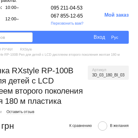
 работы:
:
10:00–
095 211-04-53
Мой заказ
067 855-12-65
12:00–
Перезвонить вам?
Вход
Рус
D РУЧКИ
RXStyle
yle RP-100B Pen для детей с LCD дисплеем второго поколения желтая 180 м
чка RXstyle RP-100B
Артикул
3D_03_180_Bl_03
ля детей с LCD
еем второго поколения
я 180 м пластика
ии
Оставить отзыв
 грн
К сравнению
В желания