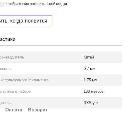
для отображения накопительной скидки
ть, когда появится
истики
роизводитель
Китай
 сопла
0,7 мм
 используемого филамента
1.75 мм
ластика в наборе
180 метров
дитель
RXStyle
Оплата
Возврат