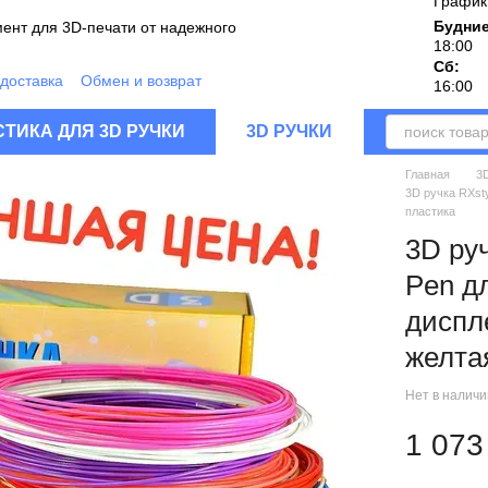
График
Будние
ент для 3D-печати от надежного
18:00
Сб:
 доставка
Обмен и возврат
16:00
дукции
шение
Блог
Отзывы о магазине
ТИКА ДЛЯ 3D РУЧКИ
3D РУЧКИ
Главная
3
3D ручка RXst
пластика
3D ру
Pen д
диспл
желта
Нет в налич
1 073