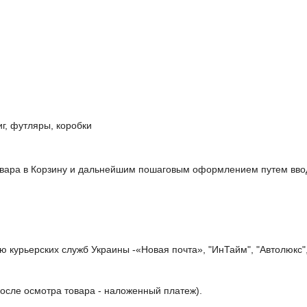
г, футляры, коробки
овара в Корзину и дальнейшим пошаговым оформлением путем ввод
 курьерских служб Украины -«Новая почта», "ИнТайм", "Автолюкс",
после осмотра товара - наложенный платеж).