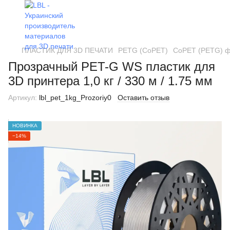
ПЛАСТИК ДЛЯ 3D ПЕЧАТИ
PETG (CoPET)
CoPET (PETG) фи
Прозрачный PET-G WS пластик для
3D принтера 1,0 кг / 330 м / 1.75 мм
Артикул:
lbl_pet_1kg_Prozoriy0
Оставить отзыв
НОВИНКА
−14%