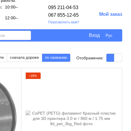
 работы:
:
10:00–
095 211-04-53
Мой заказ
067 855-12-65
12:00–
Перезвонить вам?
Вход
Рус
ле
сначала дороже
по названию
Отображение:
−18%