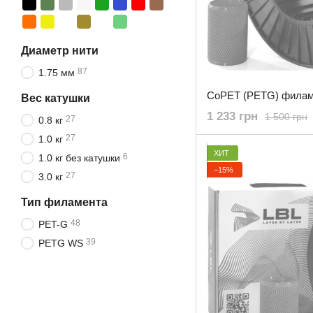
Диаметр нити
87
1.75 мм
Вес катушки
1 233 грн
1 500 грн
27
0.8 кг
27
1.0 кг
ХИТ
6
1.0 кг без катушки
−15%
27
3.0 кг
Тип филамента
48
PET-G
39
PETG WS