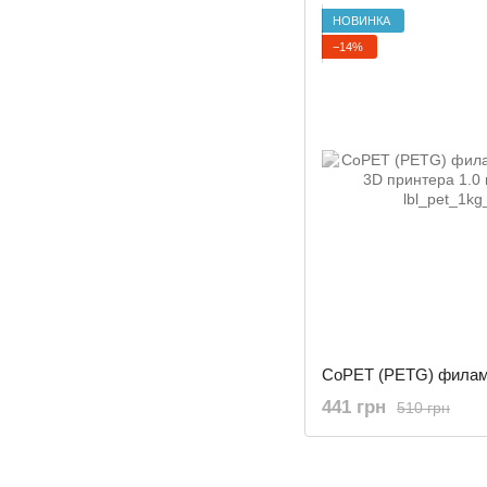
НОВИНКА
−14%
441 грн
510 грн