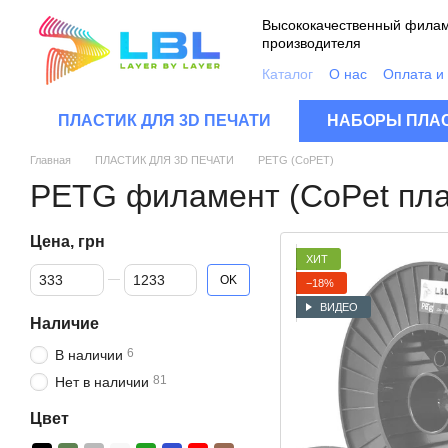
Перейти к основному контенту
Высококачественный филам
производителя
Каталог
О нас
Оплата и
Контакты
Качество про
Пользовательское согла
ПЛАСТИК ДЛЯ 3D ПЕЧАТИ
НАБОРЫ ПЛАС
FAQ
Главная
ПЛАСТИК ДЛЯ 3D ПЕЧАТИ
PETG (CoPET)
PETG филамент (СoPet пла
Цена, грн
ХИТ
От Цена, грн
До Цена, грн
OK
−18%
ВИДЕО
Наличие
6
В наличии
81
Нет в наличии
Цвет