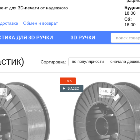
График
Будние
ент для 3D-печати от надежного
18:00
Сб:
 доставка
Обмен и возврат
16:00
дукции
шение
Блог
Отзывы о магазине
ТИКА ДЛЯ 3D РУЧКИ
3D РУЧКИ
стик)
по популярности
сначала дешев
Сортировка:
−18%
ВИДЕО