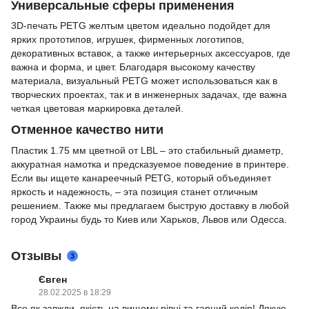
Универсальные сферы применения
3D-печать PETG желтым цветом идеально подойдет для
ярких прототипов, игрушек, фирменных логотипов,
декоративных вставок, а также интерьерных аксессуаров, где
важна и форма, и цвет. Благодаря высокому качеству
материала, визуальный PETG может использоваться как в
творческих проектах, так и в инженерных задачах, где важна
четкая цветовая маркировка деталей.
Отменное качество нити
Пластик 1.75 мм цветной от LBL – это стабильный диаметр,
аккуратная намотка и предсказуемое поведение в принтере.
Если вы ищете канареечный PETG, который объединяет
яркость и надежность, – эта позиция станет отличным
решением. Также мы предлагаем быструю доставку в любой
город Украины будь то Киев или Харьков, Львов или Одесса.
Отзывы
3
Євген
28.02.2025 в 18:29
Все як завжди, якість на вищому рівні та гарний колір! Дякую