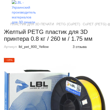
ПЛАСТИК ДЛЯ 3D ПЕЧАТИ
PETG (CoPET)
CoPET (PETG) фи
Желтый PETG пластик для 3D
принтера 0.8 кг / 260 м / 1.75 мм
Артикул:
lbl_pet_800_Yellow
3 отзыва
−15%