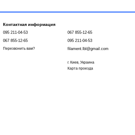
электроники позволяют создавать прототипы и мелкие серии
мент для макетов, чтобы печатать миниатюрные здания,
Контактная информация
095 211-04-53
067 855-12-65
067 855-12-65
095 211-04-53
filament.lbl@gmail.com
Перезвонить вам?
дарков, брелков и табличек;
г. Киев, Украина
корпусов и мелких деталей.
Карта проезда
детализацией.
ет продукцию практичной и востребованной.
ники и прототипов, где требуется надежность.
да. Среди популярных направлений:
й;