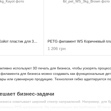
PETG филамент WS Койот пластик для 3D принтера 3.0 кг / 960 м / 1.75 мм
1 206 грн
тивно используют 3D печать для бизнеса, чтобы ускорять процесс
 филамента для бизнеса можно создавать как функциональные дет
ары или сувенирную продукцию. Технология гибко адаптируется по
решает бизнес-задачи
изнеса охватывает широкий спектр направлений. Например, для бр
юзивных POS-материалов. На презентациях востребована 3D печат