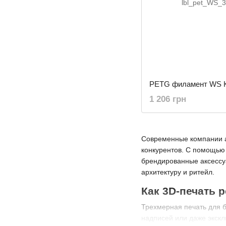
1 206 грн
Современные компании ак
конкурентов. С помощью
брендированные аксессу
архитектуру и ритейл.
Как 3D-печать 
Трехмерная печать для б
надписей или даже экскл