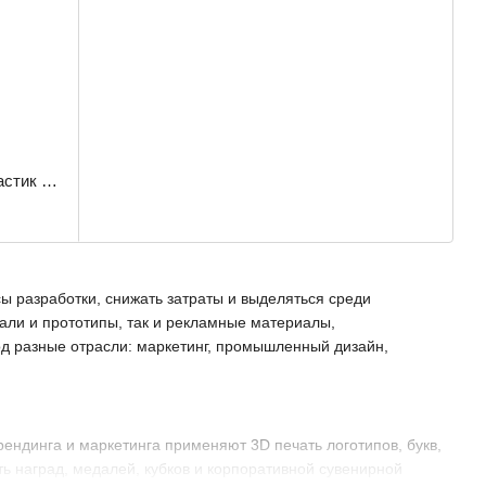
PETG филамент WS Коричневый пластик для 3D принтера 3.0 кг / 960 м / 1.75 мм
ы разработки, снижать затраты и выделяться среди
али и прототипы, так и рекламные материалы,
д разные отрасли: маркетинг, промышленный дизайн,
ендинга и маркетинга применяют 3D печать логотипов, букв,
ь наград, медалей, кубков и корпоративной сувенирной