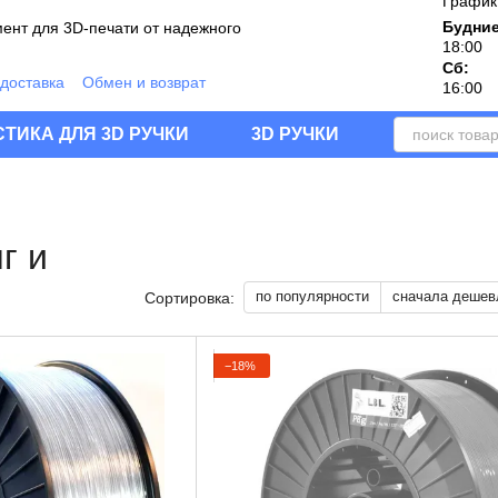
График
Будние
ент для 3D-печати от надежного
18:00
Сб:
 доставка
Обмен и возврат
16:00
дукции
шение
Блог
Отзывы о магазине
ТИКА ДЛЯ 3D РУЧКИ
3D РУЧКИ
г и
по популярности
сначала дешев
Сортировка:
−18%