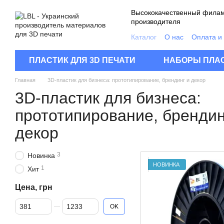
Перейти к основному контенту
Высококачественный филам
производителя
Каталог
О нас
Оплата и
Контакты
Качество про
Пользовательское согла
ПЛАСТИК ДЛЯ 3D ПЕЧАТИ
НАБОРЫ ПЛАС
FAQ
Главная
3D-пластик для бизнеса: прототипирование, брендинг и декор
3D-пластик для бизнеса:
прототипирование, брендин
декор
3
Новинка
НОВИНКА
1
Хит
Цена, грн
От Цена, грн
До Цена, грн
OK