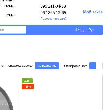
 работы:
:
10:00–
095 211-04-53
Мой заказ
067 855-12-65
12:00–
Перезвонить вам?
Вход
Рус
ле
сначала дороже
по названию
Отображение:
ХИТ
−15%