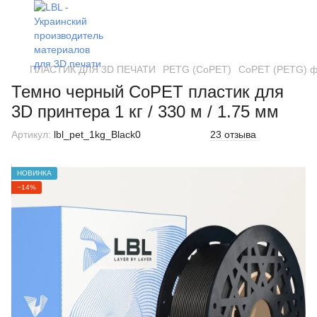
ПЛАСТИК ДЛЯ 3D ПЕЧАТИ
PETG (CoPET)
CoPET (PETG) фи
Темно черный CoPET пластик для
3D принтера 1 кг / 330 м / 1.75 мм
Артикул:
lbl_pet_1kg_Black0
23 отзыва
НОВИНКА
−14%