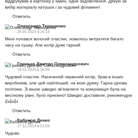
віддрукував а картонку у камін, одне задоволення. Дякую за
вибір матеріалу катушок і за чудовий філамент.
Ответить
Олександр Терещенко
25.01.2025 в 14:18
Мені попався вологий пластик, ловелось витратити багато
часу на сушку. Але колір дуже гарний
Ответить
Гринько Дмитро Олександрович
24.01.2025 в 16:50
Чудовий пластик. Насичений червоний колір, брав в інших
виробників, але цей найліпший, на мою думку. Гарна цінова
політика. Зі мною швидко зв'язалися та комунікація була на
високому рівні, було приємно! Швидко доставили, рекомендую
👍👍👍
Ответить
Кабанов Денис
17.12.2024 в 21:04
Чудово