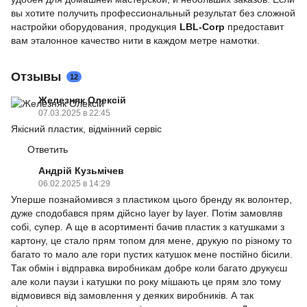
вы хотите получить профессиональный результат без сложной
настройки оборудования, продукция
LBL-Corp
предоставит
вам эталонное качество нити в каждом метре намотки.
Отзывы
12
Железняк Олексій
07.03.2025 в 22:45
Якісний пластик, відмінний сервіс
Ответить
Андрій Кузьмічев
06.02.2025 в 14:29
Уперше познайомився з пластиком цього бренду як волонтер,
дуже сподобався прям дійсно layer by layer. Потім замовляв
собі, супер. А ще в асортименті бачив пластик з катушками з
картону, це стало прям топом для мене, друкую по різному то
багато то мало але гори пустих катушок мене постійно бісили.
Так обмін і відправка виробникам добре коли багато друкуєш
але коли паузи і катушки по року мішають це прям зло тому
відмовився від замовлення у деяких виробників. А так