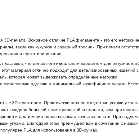
 3D-печати. Основное отличие PLA филамента - это его нетоксичн
риалы, такие как кукуруза и сахарный тросник. При печати отсутс
ирования и прототипирования.
 пластиков, что делает его идеальным вариантом для энтузиастов 
тот материал отлично подходит для детализированных изделий с г
таль, которая может выдерживать определенные нагрузки.
кую межслоевую адгезию и минимальный коэффициент усадки. Кстати
ы с 3D-принтером. Практически полное отсутствие усадки у этого
авать модели большей геометрическoй сложности, чем при исполь
изделий и достижения более высокого качества печати. При надле
рыми углами. Благодаря этим преимуществам в сочетании с низк
популярен PLA для использования в 3D-ручках.