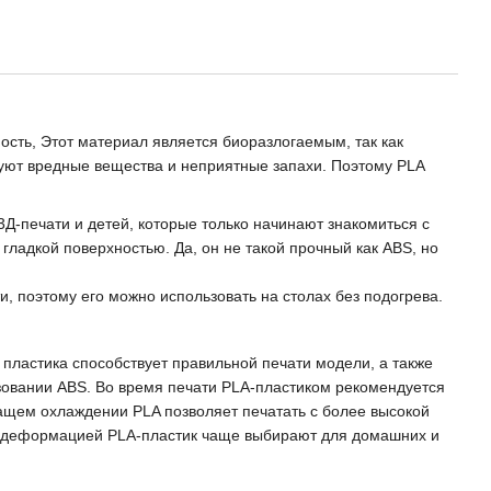
ость, Этот материал является биоразлогаемым, так как
твуют вредные вещества и неприятные запахи. Поэтому PLA
3Д-печати и детей, которые только начинают знакомиться с
ладкой поверхностью. Да, он не такой прочный как ABS, но
, поэтому его можно использовать на столах без подогрева.
 пластика способствует правильной печати модели, а также
зовании ABS. Во время печати PLA-пластиком рекомендуется
жащем охлаждении PLA позволяет печатать с более высокой
ой деформацией PLA-пластик чаще выбирают для домашних и