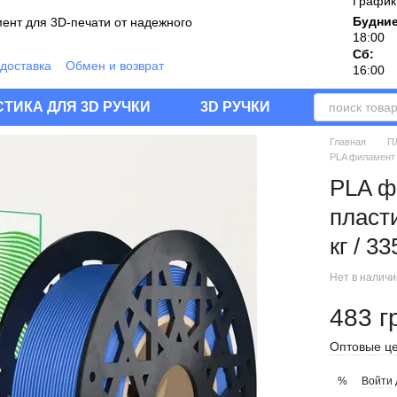
График
Будние
ент для 3D-печати от надежного
18:00
Сб:
 доставка
Обмен и возврат
16:00
дукции
шение
Блог
Отзывы о магазине
ТИКА ДЛЯ 3D РУЧКИ
3D РУЧКИ
Главная
П
PLA филамент С
PLA ф
пласт
кг / 3
Нет в налич
483 г
Оптовые це
Войти
%