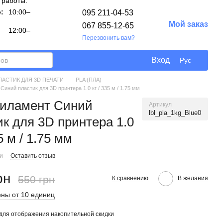
 работы:
:
10:00–
095 211-04-53
Мой заказ
067 855-12-65
12:00–
Перезвонить вам?
Вход
Рус
ЛАСТИК ДЛЯ 3D ПЕЧАТИ
PLA (ПЛА)
иний пластик для 3D принтера 1.0 кг / 335 м / 1.75 мм
иламент Синий
Артикул
lbl_pla_1kg_Blue0
ик для 3D принтера 1.0
35 м / 1.75 мм
ии
Оставить отзыв
рн
550 грн
К сравнению
В желания
ны от 10 единиц
для отображения накопительной скидки