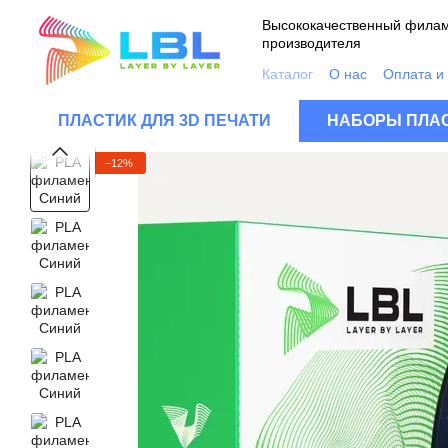
Перейти к основному контенту
Высококачественный филам
производителя
Каталог
О нас
Оплата и
Контакты
Качество про
Пользовательское согла
ПЛАСТИК ДЛЯ 3D ПЕЧАТИ
НАБОРЫ ПЛАС
FAQ
−12%