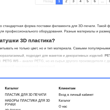
Назад
1
2
3
4
5
6
...
то стандартная форма поставки филамента для 3D‑печати. Такой ф
для профессионального оборудования. Разные материалы и разме
атушки 3D пластика?
итывать не только цвет, но и тип материала. Самыми популярным
биоразлагаемый, подходит для макетов и декоративных изделий.
PE
й.
PETG WS
– аналог PETG, но из сырья другого производителя с 
вышенной механической нагрузкой.
личают по назначению: 3D пластик на катушке для 3D‑ручек обычно
длительные сеансы печати и большие проекты.
катушка PLA пластика?
Каталог
Клиентам
ПЛАСТИК ДЛЯ 3D ПЕЧАТИ
Вход в личный кабинет
ого, кто хочет купить катушку пластика PLA 1 кг. Средняя цена кат
НАБОРЫ ПЛАСТИКА ДЛЯ 3D
Каталог
шку с пластиком может варьироваться от бюджетных предложений д
РУЧКИ
О нас
нем купить PLA пластик катушку можно от 400 до 800 грн за килогр