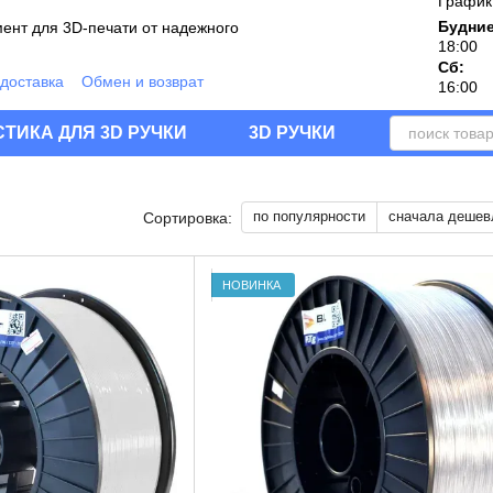
График
Будние
ент для 3D-печати от надежного
18:00
Сб:
 доставка
Обмен и возврат
16:00
дукции
шение
Блог
Отзывы о магазине
ТИКА ДЛЯ 3D РУЧКИ
3D РУЧКИ
по популярности
сначала дешев
Сортировка:
НОВИНКА