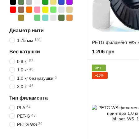
Диаметр нити
151
1.75 мм
1 206 грн
Вес катушки
53
0.8 кг
ХИТ
46
1.0 кг
−15%
6
1.0 кг без катушки
46
3.0 кг
Тип филамента
64
PLA
48
PET-G
39
PETG WS