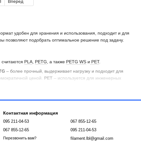
8
Вперед
ормат удобен для хранения и использования, подходит и для
ры позволяют подобрать оптимальное решение под задачу.
и считаются
PLA
,
PETG
, а также
PETG WS
и
PET
.
TG
– более прочный, выдерживает нагрузку и подходит для
демократичной ценой.
PET
– используется для инженерных
 поставляется в меньших объемах, а катушка пластика для 3D
Контактная информация
095 211-04-53
067 855-12-65
ушки PLA пластика зависит от бренда, качества намотки и веса.
067 855-12-65
095 211-04-53
ля хобби‑печати до премиальных вариантов с идеальной
filament.lbl@gmail.com
Перезвонить вам?
амм. Более дорогие катушки встречаются у брендов с