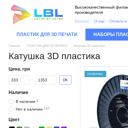
Перейти к основному контенту
Высококачественный филам
производителя
Каталог
О нас
Оплата и
Контакты
Качество про
Пользовательское согла
ПЛАСТИК ДЛЯ 3D ПЕЧАТИ
НАБОРЫ ПЛАС
FAQ
Главная
ПЛАСТИК ДЛЯ 3D ПЕЧАТИ
Катушка 3D пластика
Катушка 3D пластика
Цена, грн
НОВИНКА
От Цена, грн
До Цена, грн
OK
Наличие
4
В наличии
147
Нет в наличии
Цвет