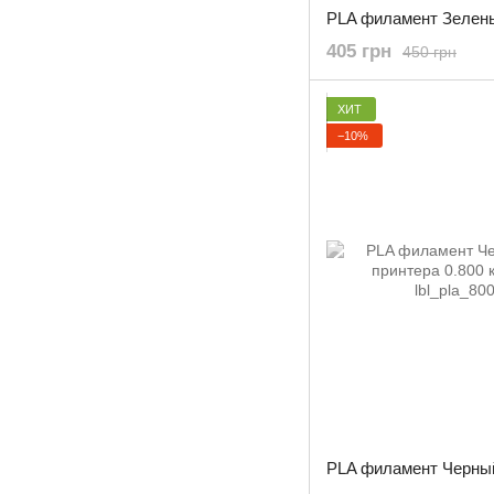
405 грн
450 грн
ХИТ
−10%