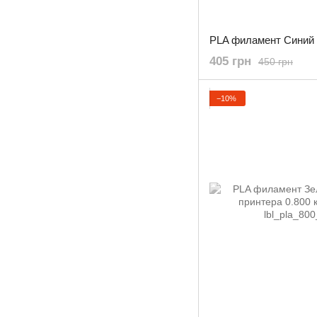
405 грн
450 грн
−10%