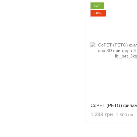
ХИТ
−18%
1 233 грн
1 500 грн