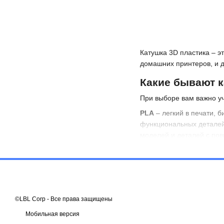
Катушка 3D пластика – э
домашних принтеров, и 
Какие бывают к
При выборе вам важно уч
PLA
– легкий в печати, 
функциональных детале
моделей и деталей с по
Кроме того, катушки раз
принтера рассчитана на 
Сколько стоит 
Вопрос цены волнует кажд
©LBL Corp - Все права защищены
Например, цена на кату
Мобильная версия
геометрией нити. В сред