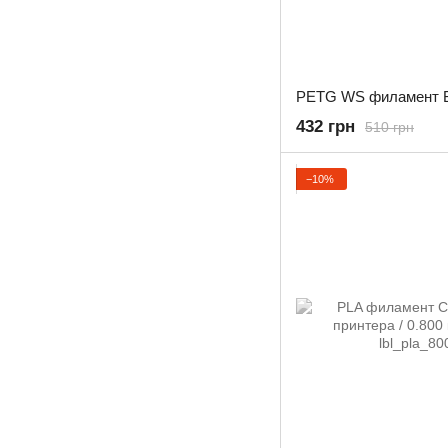
432 грн
510 грн
−10%