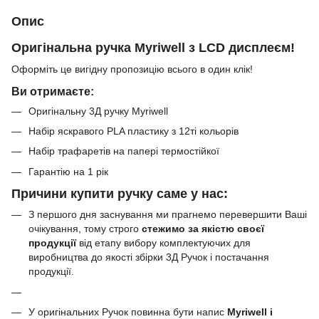
Опис
Оригінальна ручка Myriwell з LCD дисплеєм!
Оформіть це вигідну пропозицію всього в один клік!
Ви отримаєте:
Оригінальну 3Д ручку Myriwell
Набір яскравого PLA пластику з 12ті кольорів
Набір трафаретів на папері термостійкої
Гарантію на 1 рік
Причини купити ручку саме у нас:
З першого дня заснування ми прагнемо перевершити Ваші
очікування, тому строго
стежимо за якістю своєї
продукції
від етапу вибору комплектуючих для
виробництва до якості збірки 3Д Ручок і постачання
продукції.
У оригінальних Ручок повинна бути напис
Myriwell і