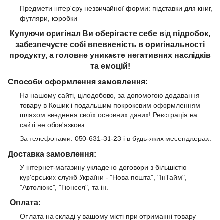
Предмети інтер'єру незвичайної форми: підставки для книг,
футляри, коробки
Купуючи оригінал Ви оберігаєте себе від підробок,
забезпечуєте собі впевненість в оригінальності
продукту, а головне уникаєте негативних наслідків
та емоцій!
Способи оформлення замовлення:
На нашому сайті, цілодобово, за допомогою додавання
товару в Кошик і подальшим покроковим оформленням
шляхом введення своїх основних даних! Реєстрація на
сайті не обов'язкова.
За телефонами: 050-631-31-23 і в будь-яких месенджерах.
Доставка замовлення:
У інтернет-магазину укладено договори з більшістю
кур'єрських служб України - "Нова пошта", "ІнТайм",
"Автолюкс", "Гюнсел", та ін.
Оплата:
Оплата на складі у вашому місті при отриманні товару