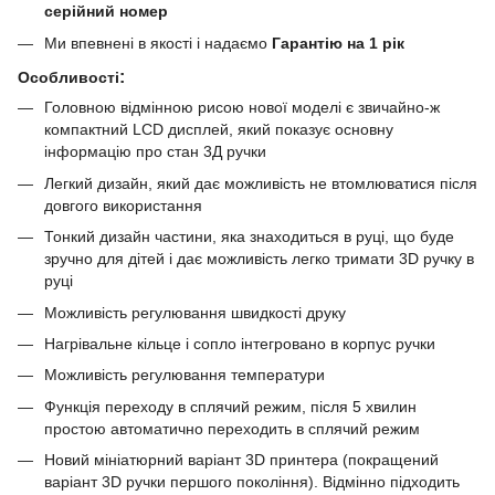
серійний номер
Ми впевнені в якості і надаємо
Гарантію на 1 рік
:
Особливості
Головною відмінною рисою нової моделі є звичайно-ж
компактний LCD дисплей, який показує основну
інформацію про стан 3Д ручки
Легкий дизайн, який дає можливість не втомлюватися після
довгого використання
Тонкий дизайн частини, яка знаходиться в руці, що буде
зручно для дітей і дає можливість легко тримати 3D ручку в
руці
Можливість регулювання швидкості друку
Нагрівальне кільце і сопло інтегровано в корпус ручки
Можливість регулювання температури
Функція переходу в сплячий режим, після 5 хвилин
простою автоматично переходить в сплячий режим
Новий мініатюрний варіант 3D принтера (покращений
варіант 3D ручки першого покоління). Відмінно підходить