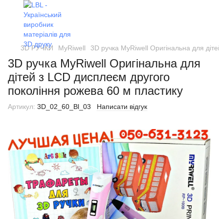
3D РУЧКИ
MyRiwell
3D ручка MyRiwell Оригінальна для діт
3D ручка MyRiwell Оригінальна для
дітей з LCD дисплеєм другого
покоління рожева 60 м пластику
Артикул:
3D_02_60_Bl_03
Написати відгук