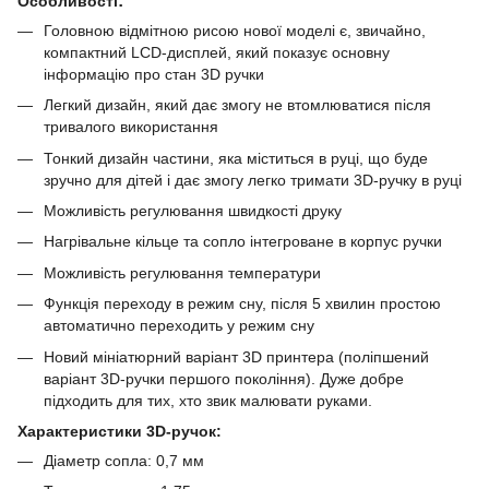
Особливості
Головною відмітною рисою нової моделі є, звичайно,
компактний LCD-дисплей, який показує основну
інформацію про стан 3D ручки
Легкий дизайн, який дає змогу не втомлюватися після
тривалого використання
Тонкий дизайн частини, яка міститься в руці, що буде
зручно для дітей і дає змогу легко тримати 3D-ручку в руці
Можливість регулювання швидкості друку
Нагрівальне кільце та сопло інтегроване в корпус ручки
Можливість регулювання температури
Функція переходу в режим сну, після 5 хвилин простою
автоматично переходить у режим сну
Новий мініатюрний варіант 3D принтера (поліпшений
варіант 3D-ручки першого покоління). Дуже добре
підходить для тих, хто звик малювати руками.
Характеристики 3D-ручок
:
Діаметр сопла: 0,7 мм