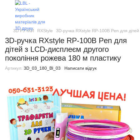
3D РУЧКИ
RXStyle
3D-ручка RXstyle RP-100B Pen для дітей
3D-ручка RXstyle RP-100B Pen для
дітей з LCD-дисплеєм другого
покоління рожева 180 м пластику
Артикул:
3D_03_180_Bl_03
Написати відгук