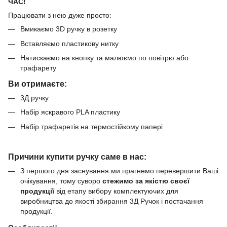
ЧАС!
Працювати з нею дуже просто:
Вмикаємо 3D ручку в розетку
Вставляємо пластикову нитку
Натискаємо на кнопку та малюємо по повітрю або
трафарету
Ви отримаєте:
3Д ручку
Набір яскравого PLA пластику
Набір трафаретів на термостійкому папері
Причини купити ручку саме в нас:
З першого дня заснування ми прагнемо перевершити Ваші
очікування, тому суворо
стежимо за якістю своєї
продукції
від етапу вибору комплектуючих для
виробництва до якості збирання 3Д Ручок і постачання
продукції.
: