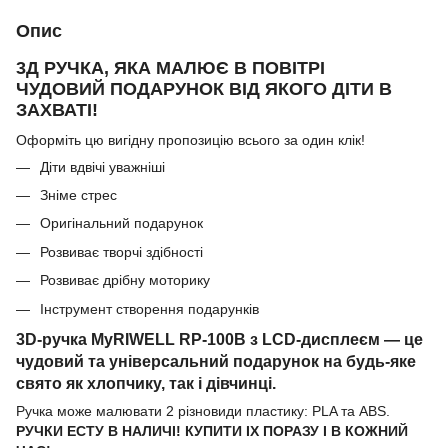
Опис
3Д РУЧКА, ЯКА МАЛЮЄ В ПОВІТРІ
ЧУДОВИЙ ПОДАРУНОК ВІД ЯКОГО ДІТИ В
ЗАХВАТІ!
Оформіть цю вигідну пропозицію всього за один клік!
Діти вдвічі уважніші
Зніме стрес
Оригінальний подарунок
Розвиває творчі здібності
Розвиває дрібну моторику
Інструмент створення подарунків
3D-ручка MyRIWELL RP-100B з LCD-дисплеєм — це
чудовий та універсальний подарунок на будь-яке
свято як хлопчику, так і дівчинці.
Ручка може малювати 2 різновиди пластику: PLA та ABS.
РУЧКИ ЕСТУ В НАЛИЧІ! КУПИТИ ІХ ПОРАЗУ І В КОЖНИЙ