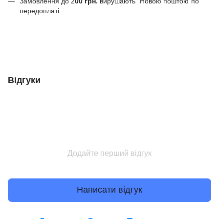
Замовлення до 2
00
грн.
вирушають "Новою поштою"по
передоплаті
Відгуки
Додайте перший відгук
Написати відгук