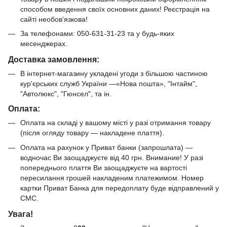
способом введення своїх основних даних! Реєстрація на
сайті необов'язкова!
За телефонами: 050-631-31-23 та у будь-яких
месенджерах.
Доставка замовлення:
В інтернет-магазину укладені угоди з більшою частиною
кур'єрських служб України —«Нова пошта», "Інтайм",
"Автолюкс", "Гюнсел", та ін.
Оплата:
Оплата на складі у вашому місті у разі отримання товару
(після огляду товару — накладене плаття).
Оплата на рахунок у Приват банки (запрошлата) —
водночас Ви заощаджуєте від 40 грн. Внимание! У разі
попереднього плаття Ви заощаджуєте на вартості
пересилання грошей накладеним платежимом. Номер
картки Приват Банка для передоплату буде відправлений у
СМС.
Увага!