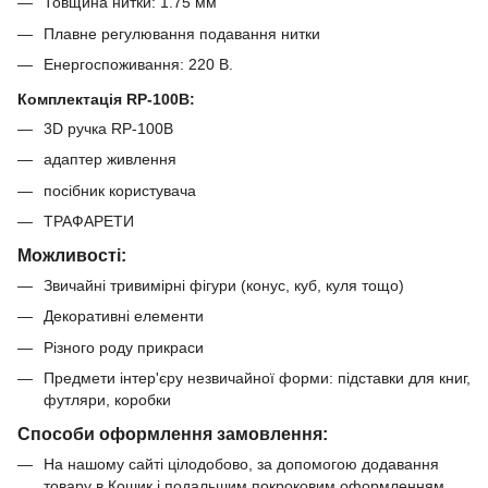
Товщина нитки: 1.75 мм
Плавне регулювання подавання нитки
Енергоспоживання: 220 В.
Комплектація RP-100B:
3D ручка RP-100B
адаптер живлення
посібник користувача
ТРАФАРЕТИ
Можливості:
Звичайні тривимірні фігури (конус, куб, куля тощо)
Декоративні елементи
Різного роду прикраси
Предмети інтер'єру незвичайної форми: підставки для книг,
футляри, коробки
Способи оформлення замовлення:
На нашому сайті цілодобово, за допомогою додавання
товару в Кошик і подальшим покроковим оформленням