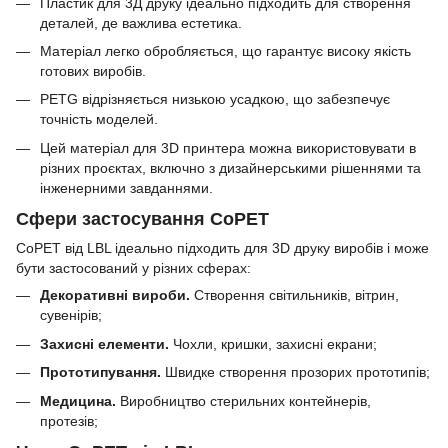
Пластик для 3Д друку ідеально підходить для створення
деталей, де важлива естетика.
Матеріал легко обробляється, що гарантує високу якість
готових виробів.
PETG відрізняється низькою усадкою, що забезпечує
точність моделей.
Цей матеріал для 3D принтера можна використовувати в
різних проєктах, включно з дизайнерськими рішеннями та
інженерними завданнями.
Сфери застосування CoPET
CoPET від LBL ідеально підходить для 3D друку виробів і може
бути застосований у різних сферах:
Декоративні вироби.
Створення світильників, вітрин,
сувенірів;
Захисні елементи.
Чохли, кришки, захисні екрани;
Прототипування.
Швидке створення прозорих прототипів;
Медицина.
Виробництво стерильних контейнерів,
протезів;