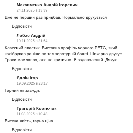
Максименко Андрій Ігоревич
24.11.2025 в 13:39
Вже не перший раз придбав. Нормально друкується
Відповісти
Лобас Андрій
19.11.2025 в 21:54
Классний пластик. Виставив профіль чорного PETG, який
калібрував раніше по температурній башті. Шикарно друкує.
Трохи має запах, але не критично. Я задоволений. Дякую.
Відповісти
Єдлін Ігор
19.09.2025 в 23:17
Гарний як завжди.
Відповісти
Григорій Костючок
11.08.2025 в 10:48
Висока якість, гарна ціна.
Відповісти