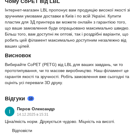
Чому CoPET від LBL
Інтернет-магазин LBL пропонує вам продукцію високої якості зі
зручними умовами доставки в Київ і по всій Україні. Купити
пластик для 3Д принтера ви можете онлайн з гарантією того,
що ваше замовлення буде опрацьовано максимально швидко.
Більш того, вам доступні як оптові, так і роздрібні варіанти, що
робить цей філамент максимально доступним незалежно від
ваших цілей.
Висновок
Вибирайте CoPET (PETG) від LBL для ваших завдань, чи то
прототипування, чи то масове виробництво. Наш філамент це
гарантія якості та зручності. Робіть замовлення вже сьогодні та
оцініть усі переваги 3D друку.
Відгуки
10
Перов Олександр
14.12.2025 в 15:31
Ціна/якість норм. Друкується чудово. Міцність на висоті.
Відповісти