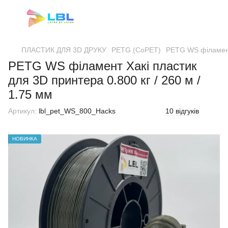
ПЛАСТИК ДЛЯ 3D ДРУКУ
PETG (CoPET)
PETG WS філамент 
PETG WS філамент Хакі пластик
для 3D принтера 0.800 кг / 260 м /
1.75 мм
Артикул:
lbl_pet_WS_800_Hacks
10 відгуків
НОВИНКА