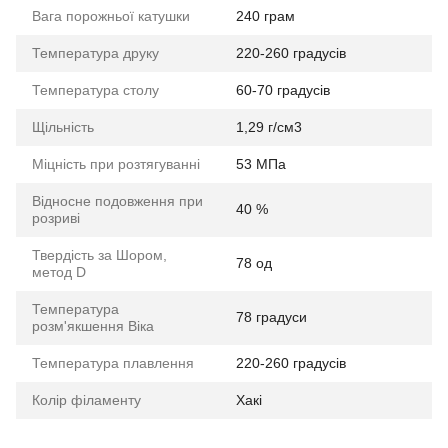
Вага порожньої катушки
240 грам
Температура друку
220-260 градусів
Температура столу
60-70 градусів
Щільність
1,29 г/см3
Міцність при розтягуванні
53 МПа
Відносне подовження при
40 %
розриві
Твердість за Шором,
78 од
метод D
Температура
78 градуси
розм'якшення Віка
Температура плавлення
220-260 градусів
Колір філаменту
Хакі