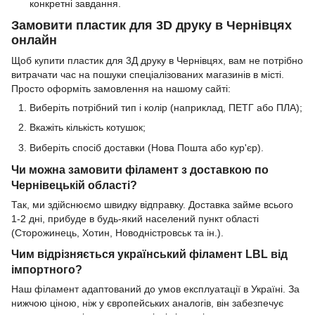
конкретні завдання.
Замовити пластик для 3D друку в Чернівцях
онлайн
Щоб купити пластик для 3Д друку в Чернівцях, вам не потрібно
витрачати час на пошуки спеціалізованих магазинів в місті.
Просто оформіть замовлення на нашому сайті:
Виберіть потрібний тип і колір (наприклад, ПЕТГ або ПЛА);
Вкажіть кількість котушок;
Виберіть спосіб доставки (Нова Пошта або кур'єр).
Чи можна замовити філамент з доставкою по
Чернівецькій області?
Так, ми здійснюємо швидку відправку. Доставка займе всього
1-2 дні, прибуде в будь-який населений пункт області
(Сторожинець, Хотин, Новодністровськ та ін.).
Чим відрізняється український філамент LBL від
імпортного?
Наш філамент адаптований до умов експлуатації в Україні. За
нижчою ціною, ніж у європейських аналогів, він забезпечує