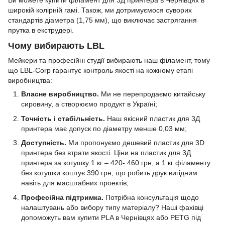
широкій колірній гамі. Також, ми дотримуємося суворих
стандартів діаметра (1,75 мм), що виключає застрягання
прутка в екструдері.
Чому вибирають LBL
Мейкери та професійні студії вибирають наш філамент, тому
що LBL-Corp гарантує контроль якості на кожному етапі
виробництва:
Власне виробництво.
Ми не перепродаємо китайську
сировину, а створюємо продукт в Україні;
Точність і стабільність.
Наш якісний пластик для 3Д
принтера має допуск по діаметру менше 0,03 мм;
Доступність.
Ми пропонуємо дешевий пластик для 3D
принтера без втрати якості. Ціни на пластик для 3Д
принтера за котушку 1 кг – 420- 460 грн, а 1 кг філаменту
без котушки коштує 390 грн, що робить друк вигідним
навіть для масштабних проектів;
Професійна підтримка.
Потрібна консультація щодо
налаштувань або вибору типу матеріалу? Наші фахівці
допоможуть вам купити PLA в Чернівцях або PETG під