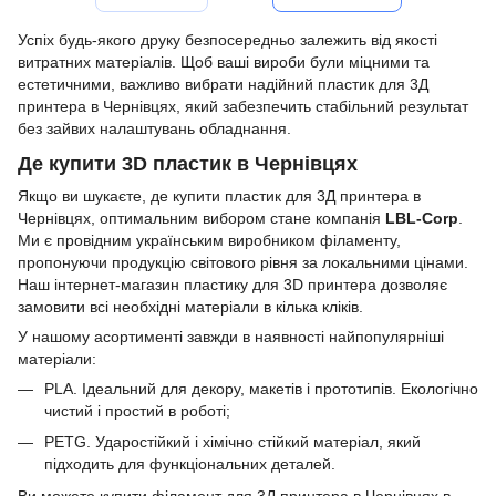
Успіх будь-якого друку безпосередньо залежить від якості
витратних матеріалів. Щоб ваші вироби були міцними та
естетичними, важливо вибрати надійний пластик для 3Д
принтера в Чернівцях, який забезпечить стабільний результат
без зайвих налаштувань обладнання.
Де купити 3D пластик в Чернівцях
Якщо ви шукаєте, де купити пластик для 3Д принтера в
Чернівцях, оптимальним вибором стане компанія
LBL-Corp
.
Ми є провідним українським виробником філаменту,
пропонуючи продукцію світового рівня за локальними цінами.
Наш інтернет-магазин пластику для 3D принтера дозволяє
замовити всі необхідні матеріали в кілька кліків.
У нашому асортименті завжди в наявності найпопулярніші
матеріали:
PLA. Ідеальний для декору, макетів і прототипів. Екологічно
чистий і простий в роботі;
PETG. Ударостійкий і хімічно стійкий матеріал, який
підходить для функціональних деталей.
Ви можете купити філамент для 3Д принтера в Чернівцях в