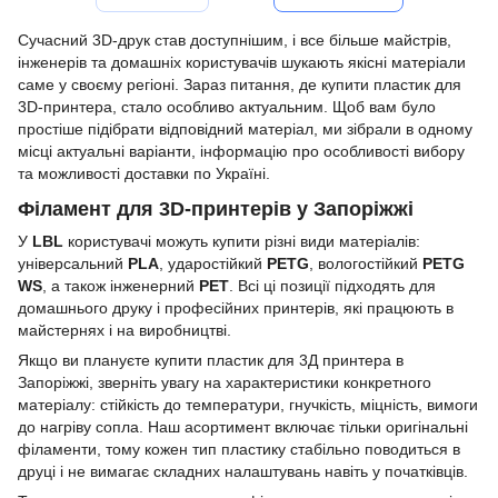
Сучасний 3D-друк став доступнішим, і все більше майстрів,
інженерів та домашніх користувачів шукають якісні матеріали
саме у своєму регіоні. Зараз питання, де купити пластик для
3D-принтера, стало особливо актуальним. Щоб вам було
простіше підібрати відповідний матеріал, ми зібрали в одному
місці актуальні варіанти, інформацію про особливості вибору
та можливості доставки по Україні.
Філамент для 3D-принтерів у Запоріжжі
У
LBL
користувачі можуть купити різні види матеріалів:
універсальний
PLA
, ударостійкий
PETG
, вологостійкий
PETG
WS
, а також інженерний
PET
. Всі ці позиції підходять для
домашнього друку і професійних принтерів, які працюють в
майстернях і на виробництві.
Якщо ви плануєте купити пластик для 3Д принтера в
Запоріжжі, зверніть увагу на характеристики конкретного
матеріалу: стійкість до температури, гнучкість, міцність, вимоги
до нагріву сопла. Наш асортимент включає тільки оригінальні
філаменти, тому кожен тип пластику стабільно поводиться в
друці і не вимагає складних налаштувань навіть у початківців.