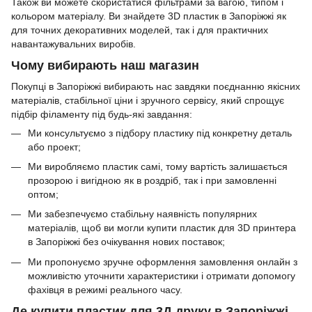
Також ви можете скористатися фільтрами за вагою, типом і
кольором матеріалу. Ви знайдете 3D пластик в Запоріжжі як
для точних декоративних моделей, так і для практичних
навантажувальних виробів.
Чому вибирають наш магазин
Покупці в Запоріжжі вибирають нас завдяки поєднанню якісних
матеріалів, стабільної ціни і зручного сервісу, який спрощує
підбір філаменту під будь-які завдання:
Ми консультуємо з підбору пластику під конкретну деталь
або проект;
Ми виробляємо пластик самі, тому вартість залишається
прозорою і вигідною як в роздріб, так і при замовленні
оптом;
Ми забезпечуємо стабільну наявність популярних
матеріалів, щоб ви могли купити пластик для 3D принтера
в Запоріжжі без очікування нових поставок;
Ми пропонуємо зручне оформлення замовлення онлайн з
можливістю уточнити характеристики і отримати допомогу
фахівця в режимі реального часу.
Де купити пластик для 3Д друку в Запоріжжі