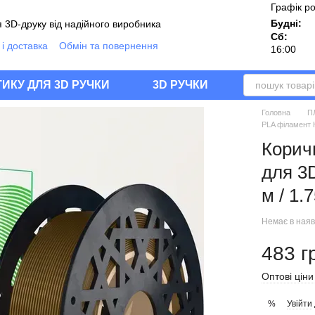
Графік р
Будні:
 3D-друку від надійного виробника
Сб:
і доставка
Обмін та повернення
16:00
ії
Угода користувача
Блог
Q
ИКУ ДЛЯ 3D РУЧКИ
3D РУЧКИ
Головна
П
PLA філамент К
Корич
для 3D
м / 1.
Немає в наяв
483 г
Оптові ціни
Увійти
%