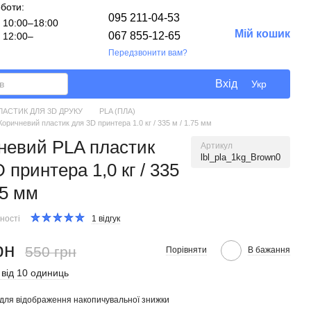
оботи:
095 211-04-53
10:00–18:00
Мій кошик
067 855-12-65
12:00–
Передзвонити вам?
Вхід
Укр
ЛАСТИК ДЛЯ 3D ДРУКУ
PLA (ПЛА)
оричневий пластик для 3D принтера 1.0 кг / 335 м / 1.75 мм
невий PLA пластик
Артикул
lbl_pla_1kg_Brown0
 принтера 1,0 кг / 335
75 мм
ності
1 відгук
рн
550 грн
Порівняти
В бажання
 від 10 одиниць
для відображення накопичувальної знижки