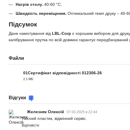
Нагрів столу.
40-60 °C;
Швидкість переміщення.
Оптимальний темп друку – 40-60
Підсумок
Дане намотування від
LBL-Corp
є хорошим вибором для друку п
калібрування прутка по всій довжині гарантує передбачуваний р
Файли
01Сертифікат відповідності 012306-26
2.1 МБ
PDF
Відгуки
1
Железняк Олексій
07.03.2025 в 22:44
Якісний пластик, відмінний сервіс.
Відповісти