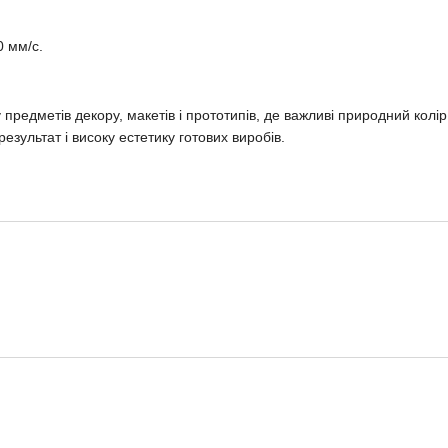
 мм/с.
редметів декору, макетів і прототипів, де важливі природний колір,
езультат і високу естетику готових виробів.