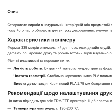
Опис
Створювати вироби в натуральній, інтер’єрній або предметній с
чому його часто обирають для випуску декоративних елементів, 
Характеристики полімеру
Формат 335 метрів оптимальний для невеликих дизайн-студій, 
дефекти пошарового друку та робить готовий виріб візуально б
Фізичні властивості та переваги нитки:
Легкість роботи.
Витратний матеріал чудово тримає форму 
Чистота геометрії.
Стабільна коричнева нитка PLA плавитьс
Висока деталізація.
Коричневий PLA 1.75 мм бездоганно пе
Рекомендації щодо налаштування дру
Ця нитка підходить для всіх FDM/FFF принтерів. Щоб пластик 
Температура екструдера.
190-230 °C;