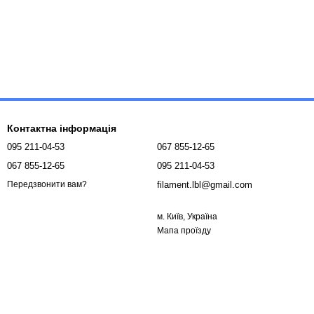
Контактна інформація
095 211-04-53
067 855-12-65
067 855-12-65
095 211-04-53
filament.lbl@gmail.com
Передзвонити вам?
м. Київ, Україна
Мапа проїзду