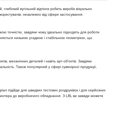
, глибокий вугільний відтінок робить вироби візуально
користувачів, незалежно від сфери застосування.
окою точністю, завдяки чому ідеально підходять для роботи
ізняється низькою усадкою і стабільною геометрією, що
ів, механічних деталей і навіть арт-об'єктів. Завдяки
льність. Також популярний у сфері сувенірної продукції,
іал підійде для швидких тестових роздруківок і для серйозних
 принтера до виробничого обладнання. З LBL ви завжди можете