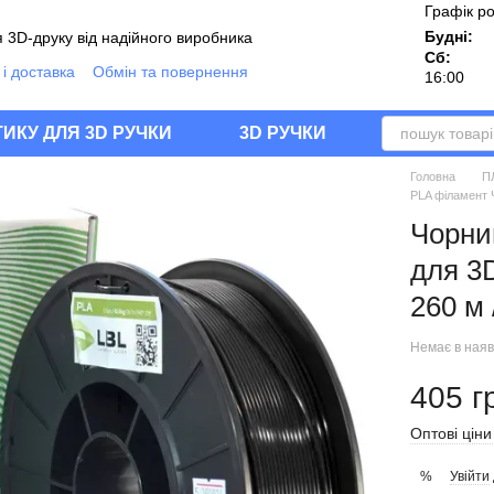
Графік р
Будні:
 3D-друку від надійного виробника
Сб:
і доставка
Обмін та повернення
16:00
ії
Угода користувача
Блог
Q
ИКУ ДЛЯ 3D РУЧКИ
3D РУЧКИ
Головна
П
PLA філамент Ч
Чорни
для 3D
260 м 
Немає в наяв
405 г
Оптові ціни
Увійти
%