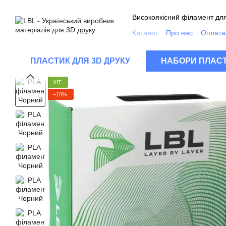
Перейти до основного контенту
Високоякісний філамент для
Каталог
Про нас
Оплата 
Контакти
Якість продукц
Відгуки про магазин
FA
ПЛАСТИК ДЛЯ 3D ДРУКУ
НАБОРИ ПЛАСТ
ХІТ
−10%