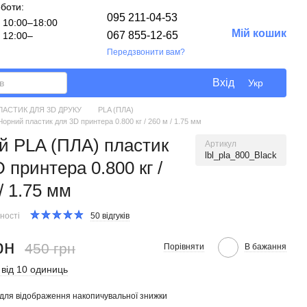
оботи:
095 211-04-53
10:00–18:00
Мій кошик
067 855-12-65
12:00–
Передзвонити вам?
Вхід
Укр
ЛАСТИК ДЛЯ 3D ДРУКУ
PLA (ПЛА)
орний пластик для 3D принтера 0.800 кг / 260 м / 1.75 мм
й PLA (ПЛА) пластик
Артикул
lbl_pla_800_Black
 принтера 0.800 кг /
/ 1.75 мм
ності
50 відгуків
рн
450 грн
Порівняти
В бажання
 від 10 одиниць
для відображення накопичувальної знижки