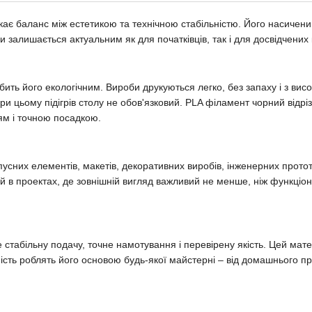
ає баланс між естетикою та технічною стабільністю. Його насичений
залишається актуальним як для початківців, так і для досвідчених 
ить його екологічним. Вироби друкуються легко, без запаху і з вис
ри цьому підігрів столу не обов'язковий. PLA філамент чорний відр
ям і точною посадкою.
них елементів, макетів, декоративних виробів, інженерних прототип
й в проектах, де зовнішній вигляд важливий не менше, ніж функціона
стабільну подачу, точне намотування і перевірену якість. Цей матер
ьність роблять його основою будь-якої майстерні – від домашнього