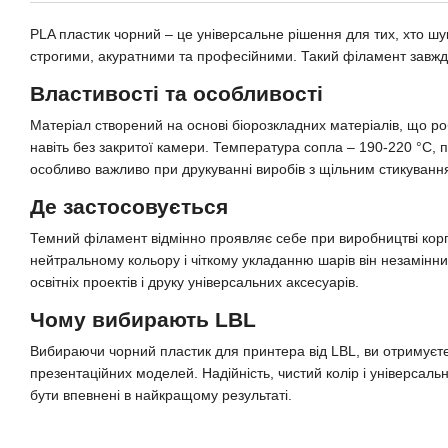
PLA пластик чорний – це універсальне рішення для тих, хто шук
строгими, акуратними та професійними. Такий філамент завжди 
Властивості та особливості
Матеріал створений на основі біорозкладних матеріалів, що роб
навіть без закритої камери. Температура сопла – 190-220 °C, п
особливо важливо при друкуванні виробів з щільним стикуванн
Де застосовується
Темний філамент відмінно проявляє себе при виробництві корпус
нейтральному кольору і чіткому укладанню шарів він незамінни
освітніх проектів і друку універсальних аксесуарів.
Чому вибирають LBL
Вибираючи чорний пластик для принтера від LBL, ви отримуєте 
презентаційних моделей. Надійність, чистий колір і універсал
бути впевнені в найкращому результаті.