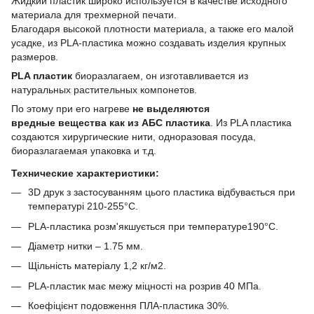
Жидкий пластик широко используется в качестве исходного
материала для трехмерной печати.
Благодаря высокой плотности материала, а также его малой
усадке, из PLA-пластика можно создавать изделия крупных
размеров.
PLA пластик
биоразлагаем, он изготавливается из
натуральных растительных компонетов.
По этому при его нагреве
не выделяются
вредные вещества как из АБС пластика
. Из PLA пластика
создаются хирургические нити, одноразовая посуда,
биоразлагаемая упаковка и т.д.
Технические характеристики:
3D друк з застосуванням цього пластика відбувається при
температурі 210-255°С.
PLA-пластика розм'якшується при температуре190°С.
Діаметр нитки – 1.75 мм.
Щільність матеріалу 1,2 кг/м2.
PLA-пластик має межу міцності на розрив 40 МПа.
Коефіцієнт подовження ПЛА-пластика 30%.