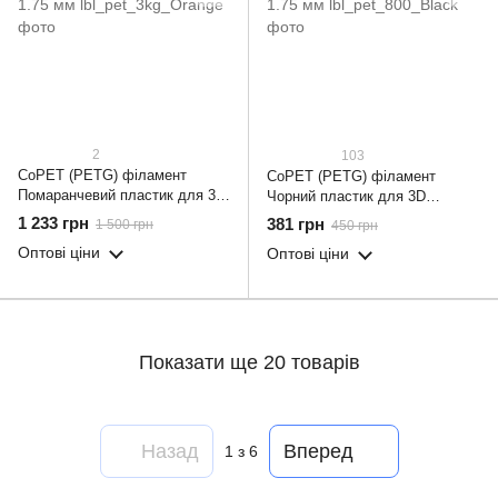
2
103
CoPET (PETG) філамент
CoPET (PETG) філамент
Помаранчевий пластик для 3D
Чорний пластик для 3D
принтера 3.0 кг / 960 м / 1.75
принтера 0.800 кг / 260 м / 1.75
1 233 грн
381 грн
1 500 грн
450 грн
мм
мм
Оптові ціни
Оптові ціни
Показати ще 20 товарів
Назад
Вперед
1
з 6