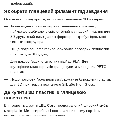
деформацій.
Як обрати глянцевий філамент під завдання
Ось кілька порад про те, як обрати глянцевий 3D матеріал:
Темні відтінки, такі як чорний глянцевий філамент,
найкраще відбивають світло. Білий глянцевий пластик для
3D друку, який виглядає як фарфор, потребує ідеальної
чистоти екструдера;
Якщо потрібен ефект скла, обирайте прозорий глянцевий
пластик для 3D друку;
Для декору (вази, статуетки) підійде PLA. Для
функціональних корпусів краще купити глянцевий PETG
пластик.
Якщо потрібен “рояльний лак”, шукайте блискучий пластик
для 3D принтера з позначкою Silk або High Gloss.
Де купити 3D пластик із глянцевою
поверхнею
В інтернет-магазині
LBL-Corp
представлений широкий вибір
матеріалів. Ми – виробник і постачальник, тому вартість
нашого філаменту завжди конкурентна: