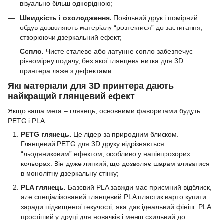
візуально більш однорідною;
Швидкість і охолодження.
Повільний друк і помірний
обдув дозволяють матеріалу “розтектися” до застигання,
створюючи дзеркальний ефект;
Сопло.
Чисте сталеве або латунне сопло забезпечує
рівномірну подачу, без якої глянцева нитка для 3D
принтера ляже з дефектами.
Які матеріали для 3D принтера дають
найкращий глянцевий ефект
Якщо ваша мета – глянець, основними фаворитами будуть
PETG і PLA:
PETG глянець.
Це лідер за природним блиском.
Глянцевий PETG для 3D друку відрізняється
“льодяниковим” ефектом, особливо у напівпрозорих
кольорах. Він дуже липкий, що дозволяє шарам зливатися
в монолітну дзеркальну стінку;
PLA глянець.
Базовий PLA завжди має приємний відблиск,
але спеціалізований глянцевий PLA пластик варто купити
заради підвищеної текучості, яка дає ідеальний фініш. PLA
простіший у друці для новачків і менш схильний до