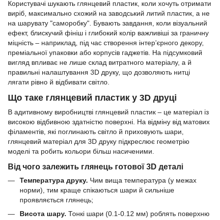
Користувачі шукають глянцевий пластик, коли хочуть отримати
виріб, максимально схожий на заводський литий пластик, а не
на шарувату "саморобку". Бувають завдання, коли візуальний
ефект, блискучий фініш і глибокий колір важливіші за граничну
міцність – наприклад, під час створення інтер’єрного декору,
преміальної упаковки або корпусів гаджетів. На підсумковий
вигляд впливає не лише склад витратного матеріалу, а й
правильні налаштування 3D друку, що дозволяють нитці
лягати рівно й відбивати світло.
Що таке глянцевий пластик у 3D друці
В адитивному виробництві глянцевий пластик – це матеріал із
високою відбивною здатністю поверхні. На відміну від матових
філаментів, які поглинають світло й приховують шари,
глянцевий матеріал для 3D друку підкреслює геометрію
моделі та робить кольори більш насиченими.
Від чого залежить глянець готової 3D деталі
Температура друку.
Чим вища температура (у межах
норми), тим краще спікаються шари й сильніше
проявляється глянець;
Висота шару.
Тонкі шари (0.1-0.12 мм) роблять поверхню