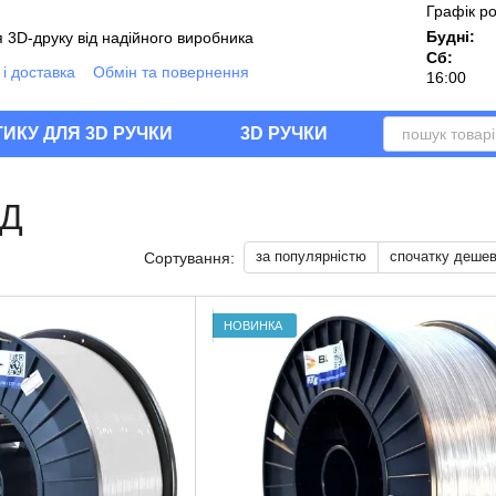
Графік р
Будні:
 3D-друку від надійного виробника
Сб:
і доставка
Обмін та повернення
16:00
ії
Угода користувача
Блог
Q
ИКУ ДЛЯ 3D РУЧКИ
3D РУЧКИ
3Д
за популярністю
спочатку деше
Сортування:
НОВИНКА