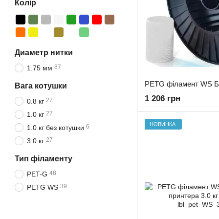
Колір
Диаметр нитки
87
1.75 мм
Вага котушки
1 206 грн
27
0.8 кг
27
1.0 кг
НОВИНКА
6
1.0 кг без котушки
27
3.0 кг
Тип філаменту
48
PET-G
39
PETG WS