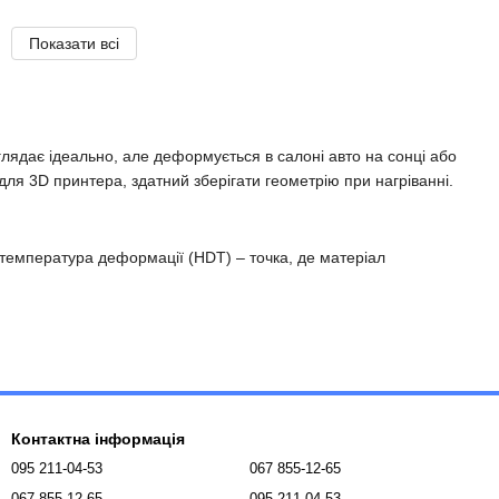
Показати всі
глядає ідеально, але деформується в салоні авто на сонці або
для 3D принтера, здатний зберігати геометрію при нагріванні.
 температура деформації (HDT) – точка, де матеріал
ріал, орієнтуйтеся на завдання: для побуту достатньо 70-80
Контактна інформація
095 211-04-53
067 855-12-65
067 855-12-65
095 211-04-53