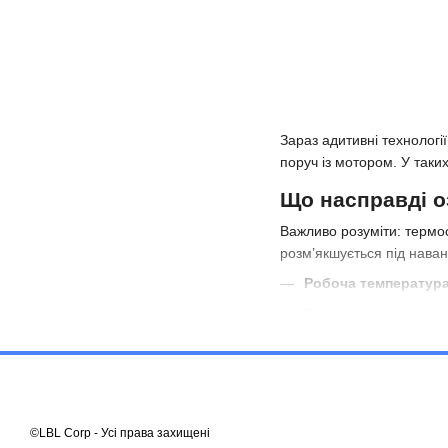
Зараз адитивні технологі
поруч із мотором. У таки
Що насправді о
Важливо розуміти: термос
розм’якшується під нава
Робоча температура
Температура розм’я
Короткочасний нагр
C, для моторів потріб
Коли звичайний
©LBL Corp - Усі права захищені
Стандартні філаменти не 