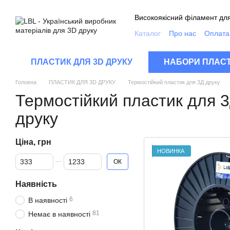
Перейти до основного контенту
Високоякісний філамент для
Каталог
Про нас
Оплата 
Контакти
Якість продукц
Відгуки про магазин
FA
ПЛАСТИК ДЛЯ 3D ДРУКУ
НАБОРИ ПЛАСТ
Головна
ПЛАСТИК ДЛЯ 3D ДРУКУ
Термостійкий пластик для 3Д друку
Термостійкий пластик для 
друку
Ціна, грн
НОВИНКА
Від Ціна, грн
До Ціна, грн
ОК
Наявність
6
В наявності
81
Немає в наявності