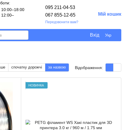
оботи:
095 211-04-53
10:00–18:00
Мій кошик
067 855-12-65
12:00–
Передзвонити вам?
Вхід
Укр
вше
спочатку дорожчі
за назвою
Відображення:
НОВИНКА