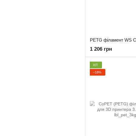
1 206 грн
ХІТ
−18%