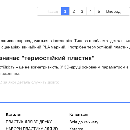
Назад
1
2
3
4
5
Вперед
ї активно впроваджуються в інженерію. Типова проблема: деталь ви
х сценаріях звичайний PLA марний, і потрібен термостійкий пластик 
значає "термостійкий пластик"
тійкість – це не вогнетривкість. У 3D-друці основним параметром є
нтаженням:
:
за якої деталь служить довго;
кшення:
коли пластмаса для 3D принтера втрачає жорсткість;
ів:
межа витривалості матеріалу. Обираючи найтермостійкіший мате
ні високотемпературні пластики (100 C+).
Каталог
Клієнтам
 3D філамент не підходить
ПЛАСТИК ДЛЯ 3D ДРУКУ
Вхід до кабінету
справляються в ряді жорстких сценаріїв:
НАБОРИ ПЛАСТИКУ ДЛЯ 3D
Каталог