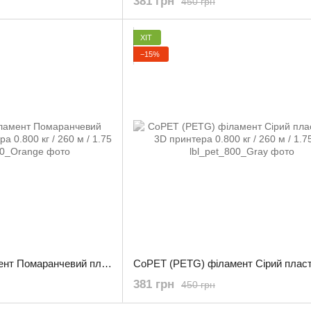
381 грн
450 грн
ХІТ
−15%
CoPET (PETG) філамент Помаранчевий пластик для 3D принтера 0.800 кг / 260 м / 1.75 мм
381 грн
450 грн