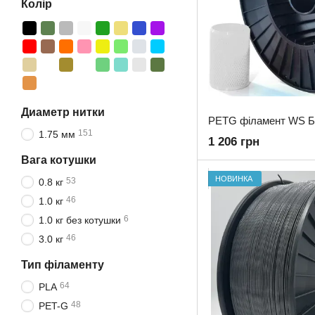
Колір
Диаметр нитки
151
1.75 мм
1 206 грн
Вага котушки
НОВИНКА
53
0.8 кг
46
1.0 кг
6
1.0 кг без котушки
46
3.0 кг
Тип філаменту
64
PLA
48
PET-G