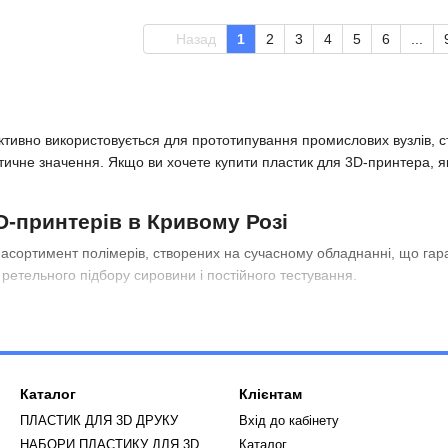
Назад
1
2
3
4
5
6
...
активно використовується для прототипування промислових вузлів,
тичне значення. Якщо ви хочете купити пластик для 3D-принтера, я
D-принтерів в Кривому Розі
ортимент полімерів, створених на сучасному обладнанні, що гарант
 ретельного підбору сировини і постійного тестування.
ударостійкість, стійкість до масел і вібрації, що робить його іде
для освітніх проектів, архітектурних макетів і швидкого створення н
Каталог
Клієнтам
хнічні полімери призначені для складних інженерних завдань, що вима
ПЛАСТИК ДЛЯ 3D ДРУКУ
Вхід до кабінету
НАБОРИ ПЛАСТИКУ ДЛЯ 3D
Каталог