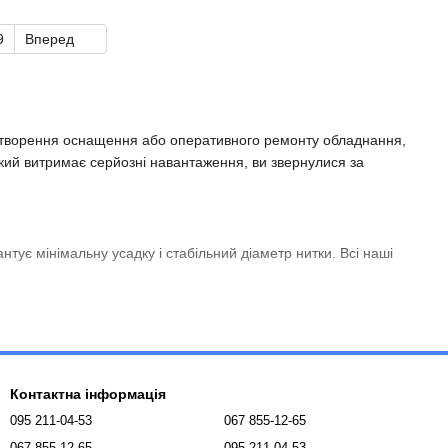
9
Вперед
 створення оснащення або оперативного ремонту обладнання,
кий витримає серйозні навантаження, ви звернулися за
ує мінімальну усадку і стабільний діаметр нитки. Всі наші
альним для друку функціональних деталей, що використовуються
е навантажених прототипів.
Контактна інформація
гають підвищеної хімічної і термічної стійкості.
095 211-04-53
067 855-12-65
067 855-12-65
095 211-04-53