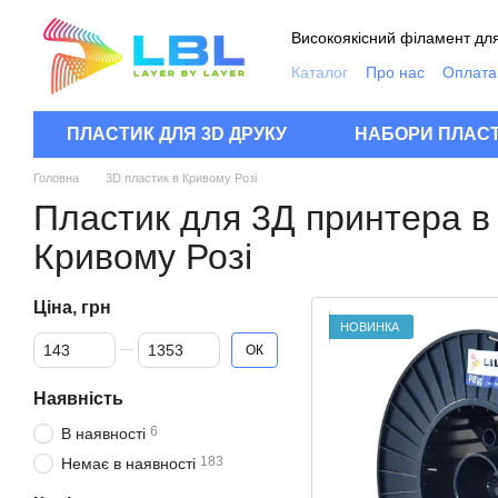
Перейти до основного контенту
Високоякісний філамент для
Каталог
Про нас
Оплата 
Контакти
Якість продукц
Відгуки про магазин
FA
ПЛАСТИК ДЛЯ 3D ДРУКУ
НАБОРИ ПЛАСТ
Головна
3D пластик в Кривому Розі
Пластик для 3Д принтера в
Кривому Розі
Ціна, грн
НОВИНКА
Від Ціна, грн
До Ціна, грн
ОК
Наявність
6
В наявності
183
Немає в наявності