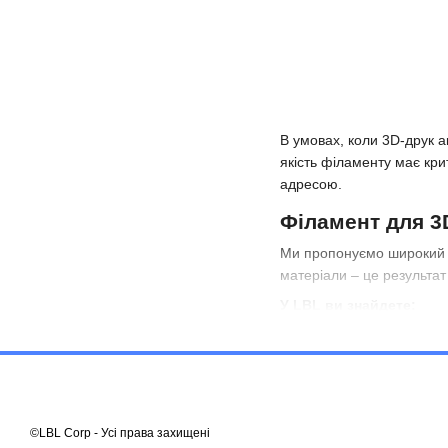
В умовах, коли 3D-друк 
якість філаменту має кри
адресою.
Філамент для 3
Ми пропонуємо широкий ас
матеріали – це результат
У LBL ви знайдете:
PETG.
Він має високу 
на виробництві.
PLA.
Відмінний вибір 
PETG WS і PET.
Ці те
©LBL Corp - Усі права захищені