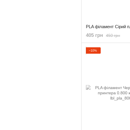
405 грн
450 грн
−10%