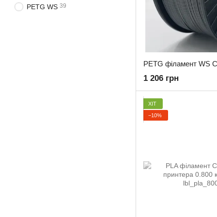
39
PETG WS
1 206 грн
ХІТ
−10%