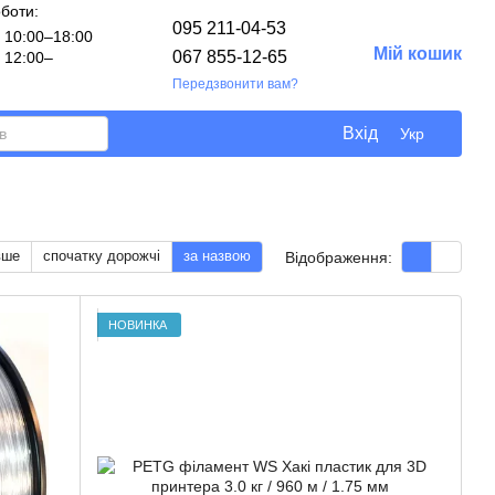
оботи:
095 211-04-53
10:00–18:00
Мій кошик
067 855-12-65
12:00–
Передзвонити вам?
Вхід
Укр
вше
спочатку дорожчі
за назвою
Відображення:
НОВИНКА