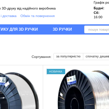
Графік р
Будні:
 3D-друку від надійного виробника
Сб:
і доставка
Обмін та повернення
16:00
ії
Угода користувача
Блог
Q
ИКУ ДЛЯ 3D РУЧКИ
3D РУЧКИ
за популярністю
спочатку деше
Сортування:
НОВИНКА