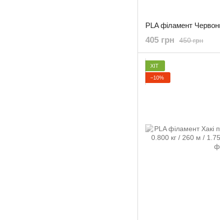
405 грн
450 грн
ХІТ
−10%