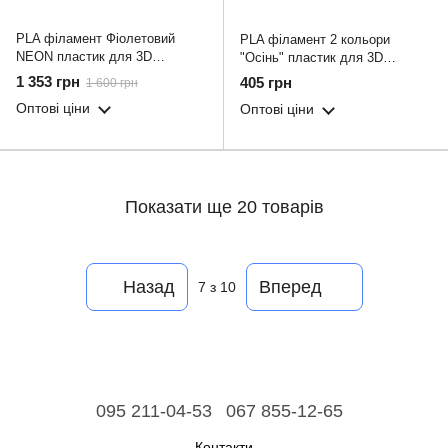
PLA філамент Фіолетовий
PLA філамент 2 кольори
NEON пластик для 3D
"Осінь" пластик для 3D
принтера 3.0 кг / 960 м / 1.75
принтера 0.800 кг / 260 м / 1.75
1 353 грн
405 грн
1 600 грн
мм
мм
Оптові ціни
Оптові ціни
Показати ще 20 товарів
Назад
Вперед
7
з 10
095 211-04-53
067 855-12-65
Контакти